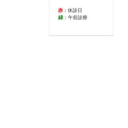
赤
：休診日
緑
：午前診療