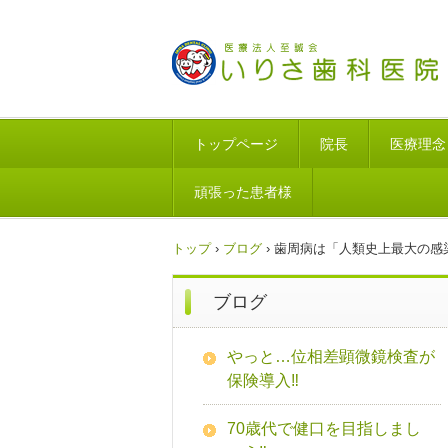
トップページ
院長
医療理念
頑張った患者様
トップ
›
ブログ
›
歯周病は「人類史上最大の感
ブログ
やっと…位相差顕微鏡検査が
保険導入‼
70歳代で健口を目指しまし